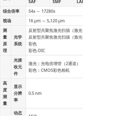
SAF
SMF
LAF
综合倍率
54x ～ 17280x
视场
16 µm ～ 5,120 µm
测
反射型共聚焦激光扫描（激光）显微镜
量
光学
反射型共聚焦激光扫描（激光-DIC）显微镜
原
系统
彩色
理
彩色-DIC
光接
激光：光电倍增管（2通道）
收元
彩色：CMOS彩色相机
件
高
显示
度
分辨
0.5 nm
测
率
量
动态