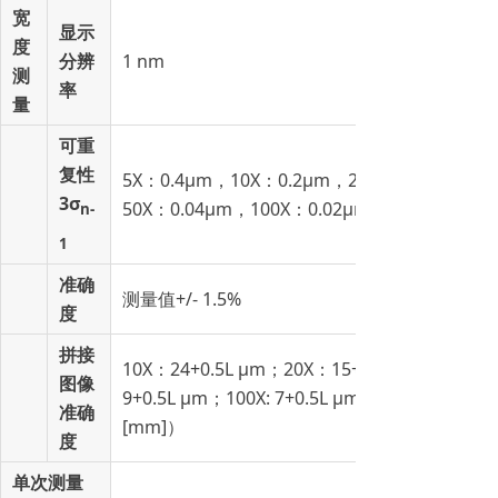
宽
显示
度
分辨
1 nm
测
率
量
可重
复性
5X：0.4μm，10X：0.2μm，20X：0.05μm，
3σ
50X：0.04μm，100X：0.02μm
n-
1
准确
测量值+/- 1.5%
度
拼接
10X：24+0.5L μm；20X：15+0.5L μm；50X：
图像
9+0.5L μm；100X: 7+0.5L μm（L：拼接长度
准确
[mm]）
度
单次测量