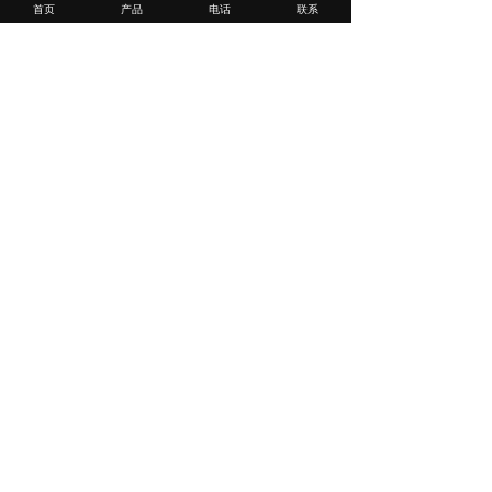
光
首页
产品
电话
联系
波长
405 nm
光
源
Max
0.95 mW
输出
激光
2类（IEC60825-1：2007，IEC60825-1：2014
分类
彩色光源
白光LED灯
电气功率
240 W
240 W
278 W
显微
质
约重31
约重32
约重50
镜主
量
kg
kg
kg
体
控制
约重12 kg
盒