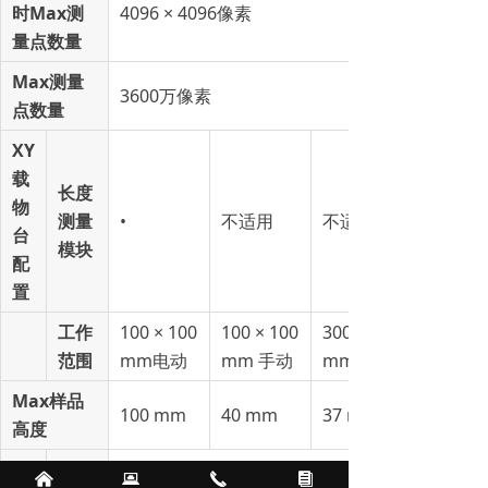
时Max测
4096 × 4096像素
量点数量
Max测量
3600万像素
点数量
XY
载
长度
物
测量
•
不适用
不适用
台
模块
配
置
工作
100 × 100
100 × 100
300 × 300
范围
mm电动
mm 手动
mm 电动
Max样品
100 mm
40 mm
37 mm
高度
激
낀
뀵
끅
뀴