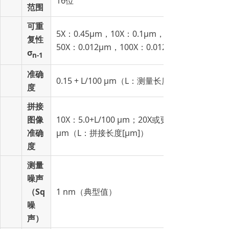
16位
范围
可重
5X：0.45μm，10X：0.1μm，20X：0.03μm，
复性
50X：0.012μm，100X：0.012μm
σ
n-1
准确
0.15 + L/100 μm（L：测量长度[μm]）
度
拼接
图像
10X：5.0+L/100 μm；20X或更高：1.0+L/100
准确
μm（L：拼接长度[μm]）
度
测量
噪声
（Sq
1 nm（典型值）
噪
声）