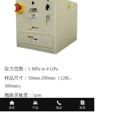
应力范围：1 MPa to 4 GPa
样品尺寸：50mm-200mm（128L-
300mm）
翘曲灵敏度：1
μ
m
낀
뀵
끅
뀴
结果呈现：2D/3D Mapping
首页
产品
电话
联系
双激光自动切换：650nm和780nm
扫描线条数：最大32条线，一般为6条
数据点：200mm直径大于8000点，每mm