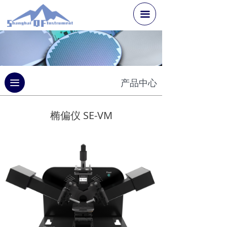
끀
끀
产品中心
椭偏仪 SE-VM