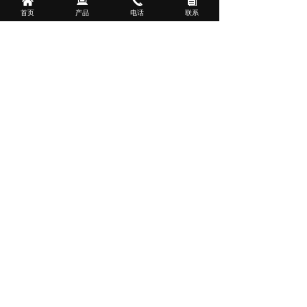
낀
뀵
끅
뀴
首页
产品
电话
联系
数和几何特征尺寸快速的表征分析。