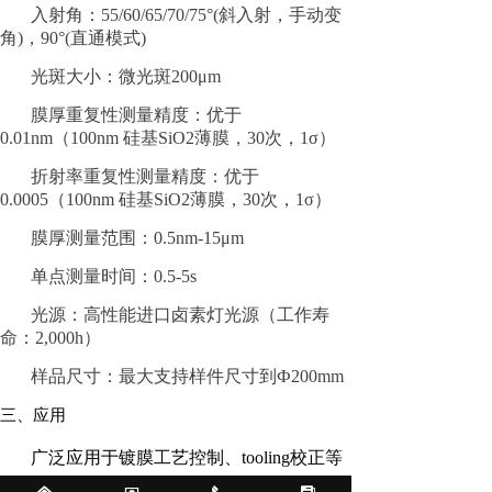
入射角：55/60/65/70/75°(斜入射，手动变
角)，90°(直通模式)
光斑大小：微光斑200μm
膜厚重复性测量精度：优于
0.01nm（100nm 硅基SiO2薄膜，30次，1σ）
折射率重复性测量精度：优于
0.0005（100nm 硅基SiO2薄膜，30次，1σ）
膜厚测量范围：0.5nm-15μm
单点测量时间：0.5-5s
光源：高性能进口卤素灯光源（工作寿
命：2,000h）
样品尺寸：最大支持样件尺寸到Ф200mm
三、应用
广泛应用于镀膜工艺控制、
tooling
校正等
测量应用
,
实现光学薄膜、纳米结构的光学常