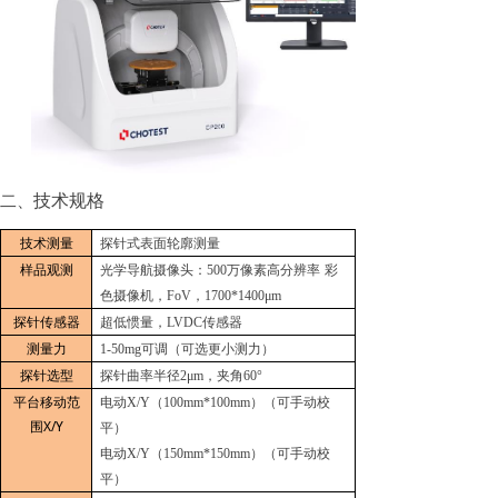
技术规格
二、
技术测量
探针式表面轮廓测量
样品观测
光学导航摄像头：
500
万像素高分辨率
彩
色摄像机，
FoV
，
1700*1400μm
探针传感器
超低惯量，
LVDC
传感器
测量力
1-50mg
可调（可选更小测力）
探针选型
探针曲率半径
2μm
，夹角
60°
平台移动范
电动
X/Y
（
100mm*100mm
）（可手动校
围
X/Y
平）
电动
X/Y
（
150mm*150mm
）（可手动校
平）