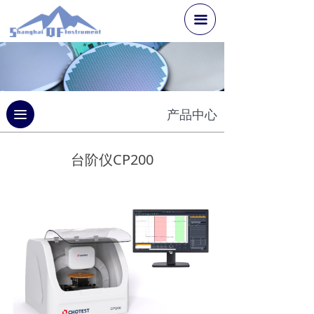
끀
끀
产品中心
台阶仪CP200