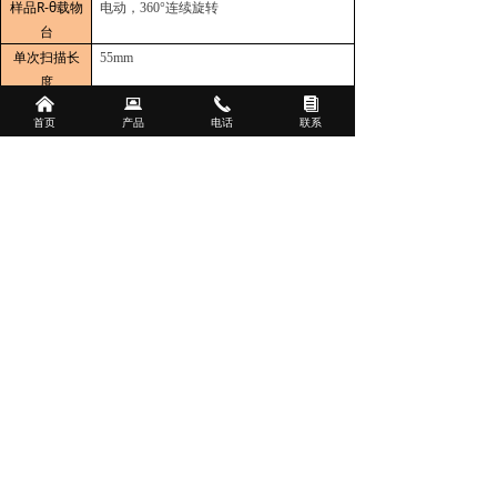
样品
R-θ
载物
电动，
360°
连续旋转
台
单次扫描长
55mm
度
낀
뀵
끅
뀴
最大样品厚
50mm
首页
产品
电话
联系
度
载物台最大
150mm
（
6寸
），
200mm
（
8寸
）
晶圆尺寸
台阶高度重
5 Å
（测量
1μm
台阶高度，
1
δ）
复性
传感器量程
330μm/1mm
垂直分辨力
分辨力＜
0.01 Å
（量程为
13um
时）
扫描速度
2μm/s-10mm/s
三、应用
台阶仪广泛应用于：大学、研究实验室和
研究所、半导体和化合物半导体、高亮度
LED、太阳能、MEMS微机电、触摸屏、汽