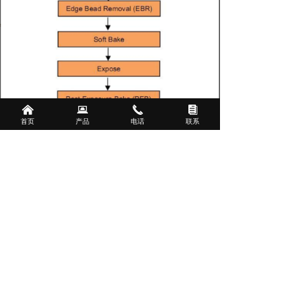
낀
뀵
끅
뀴
首页
产品
电话
联系
前一个：
MICROPOSIT S1800 G2
ꄴ
后一个：
剥离胶（Lift off Resist）
ꄲ